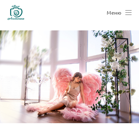
Verification: 5370f8aff4d6fda9
Меню