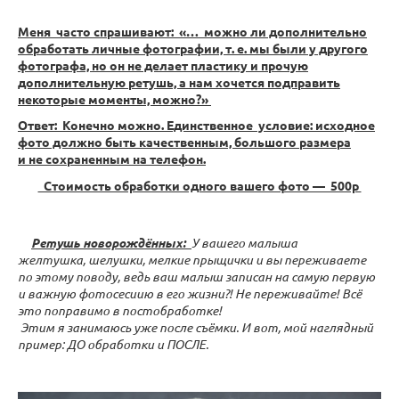
Меня часто спрашивают: «… можно ли дополнительно
обработать личные фотографии, т. е. мы были у другого
фотографа, но он не делает пластику и прочую
дополнительную ретушь, а нам хочется подправить
некоторые моменты, можно?»
Ответ: Конечно можно. Единственное условие: исходное
фото должно быть качественным, большого размера
и не сохраненным на телефон.
Стоимость обработки одного вашего фото — 500р
Ретушь новорождённых:
У вашего малыша
желтушка, шелушки, мелкие прыщички и вы переживаете
по этому поводу, ведь ваш малыш записан на самую первую
и важную фотосесиию в его жизни?! Не переживайте! Всё
это поправимо в постобработке!
Этим я занимаюсь уже после съёмки. И вот, мой наглядный
пример: ДО обработки и ПОСЛЕ.