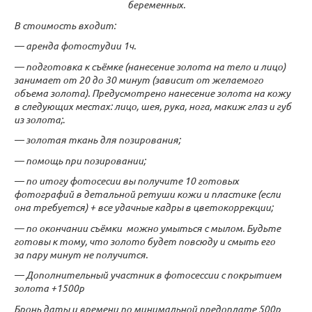
беременных.
В стоимость входит:
— аренда фотостудии 1ч.
— подготовка к съёмке (нанесение золота на тело и лицо)
занимает от 20 до 30 минут (зависит от желаемого
объема золота). Предусмотрено нанесение золота на кожу
в следующих местах: лицо, шея, рука, нога, макиж глаз и губ
из золота;
.
— золотая ткань для позирования;
— помощь при позировании;
— по итогу фотосесии вы получите 10 готовых
фотографий в детальной ретуши кожи и пластике (если
она требуется) + все удачные кадры в цветокоррекции;
— по окончании съёмки можно умыться с мылом. Будьте
готовы к тому, что золото будет повсюду и смыть его
за пару минут не получится.
— Дополнительный участник в фотосессии с покрытием
золота +1500р
Бронь даты и времени по минимальной предоплате 500р