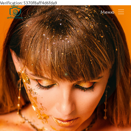
Verification: 5370f8aff4d6fda9
Меню